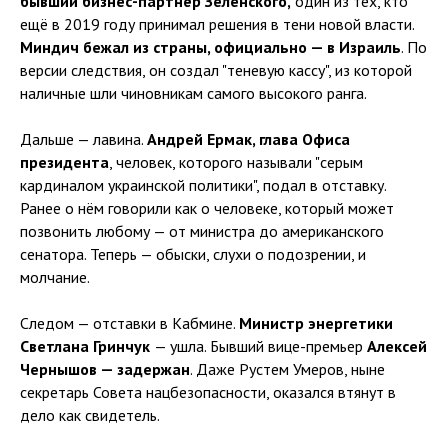
бывший бизнес-партнёр Зеленского,
один из тех, кто
ещё в 2019 году принимал решения в тени новой власти.
Миндич бежал из страны, официально — в Израиль
. По
версии следствия, он создал "теневую кассу", из которой
наличные шли чиновникам самого высокого ранга.
Дальше — лавина.
Андрей Ермак, глава Офиса
президента
, человек, которого называли "серым
кардиналом украинской политики", подал в отставку.
Ранее о нём говорили как о человеке, который может
позвонить любому — от министра до американского
сенатора. Теперь — обыски, слухи о подозрении, и
молчание.
Следом — отставки в Кабмине.
Министр энергетики
Светлана Гринчук
— ушла. Бывший вице-премьер
Алексей
Чернышов — задержан
. Даже Рустем Умеров, ныне
секретарь Совета нацбезопасности, оказался втянут в
дело как свидетель.