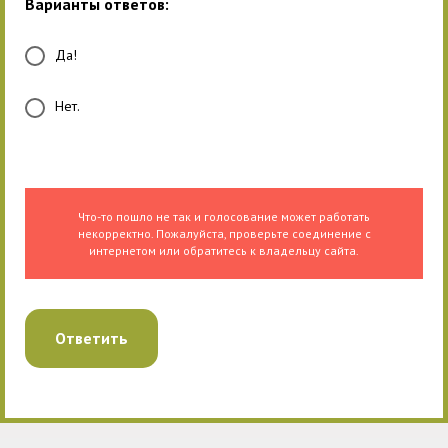
Варианты ответов:
Да!
Нет.
Что-то пошло не так и голосование может работать
некорректно. Пожалуйста, проверьте соединение с
интернетом или обратитесь к владельцу сайта.
Ответить